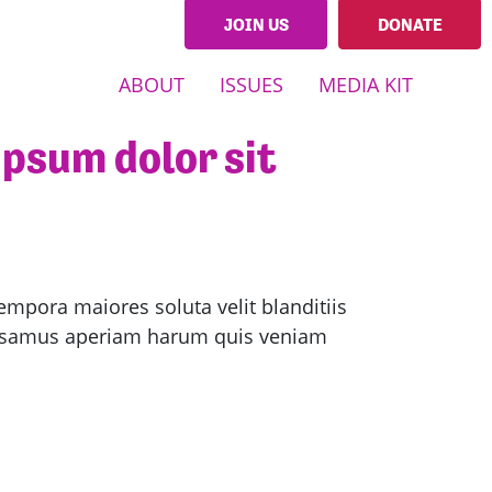
JOIN US
DONATE
ABOUT
ISSUES
MEDIA KIT
ipsum dolor sit
empora maiores soluta velit blanditiis
cusamus aperiam harum quis veniam