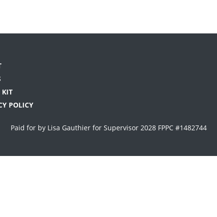
T
S
 KIT
CY POLICY
Paid for by Lisa Gauthier for Supervisor 2028 FPPC #1482744